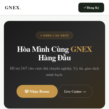
GNEX
.
Đăng Ký
⚡ ODDS CAO NHẤT
Hòa Mình Cùng
GNEX
Hàng Đầu
Hỗ trợ 24/7 cho cược thủ chuyên nghiệp. Uy tín, giao dịch
minh bạch.
🎲 Nhận Bonus
Live Casino →