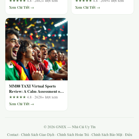
Góc Nhìn Kiểm Tra Và Minh
Before You Bet
★★★★★
4.8 · 2882+ lượt xem
★★★★★
4.8 · 2049+ lượt xem
Bạch
Xem Chi Tiết →
Xem Chi Tiết →
MM88 TAXI Virtual Sports
Review: A Calm Assessment of
Value and Fit
★★★★★
4.8 · 2628+ lượt xem
Xem Chi Tiết →
© 2026 GNEX — Nhà Cái Uy Tín
Contact
·
Chính Sách Giao Dịch
·
Chính Sách Hoàn Trả
·
Chính Sách Bảo Mật
·
Điều