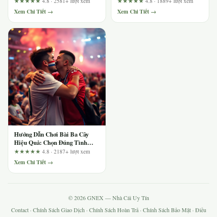
Value and Fit
Advisor’s Pragmatic Review
★★★★★
4.8 · 2581+ lượt xem
★★★★★
4.8 · 1889+ lượt xem
Xem Chi Tiết →
Xem Chi Tiết →
Hướng Dẫn Chơi Bài Ba Cây
Hiệu Quả: Chọn Đúng Tình
Huống, Tránh Cược Cảm Tính
★★★★★
4.8 · 2187+ lượt xem
Xem Chi Tiết →
© 2026 GNEX — Nhà Cái Uy Tín
Contact
·
Chính Sách Giao Dịch
·
Chính Sách Hoàn Trả
·
Chính Sách Bảo Mật
·
Điều