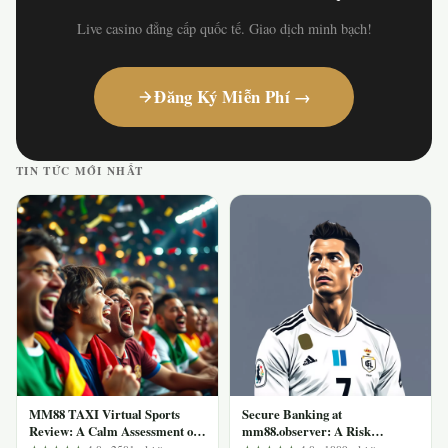
Live casino đẳng cấp quốc tế. Giao dịch minh bạch!
Đăng Ký Miễn Phí →
TIN TỨC MỚI NHẤT
MM88 TAXI Virtual Sports
Secure Banking at
Review: A Calm Assessment of
mm88.observer: A Risk