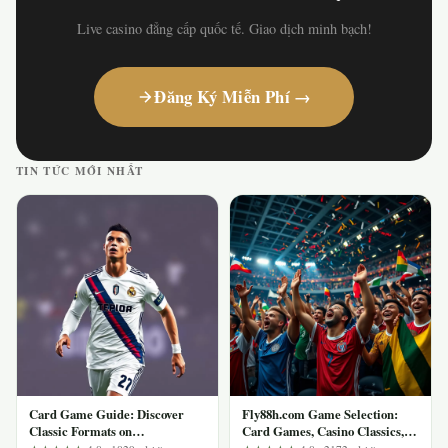
Live casino đẳng cấp quốc tế. Giao dịch minh bạch!
Đăng Ký Miễn Phí →
TIN TỨC MỚI NHẤT
Card Game Guide: Discover
Fly88h.com Game Selection:
Classic Formats on
Card Games, Casino Classics,