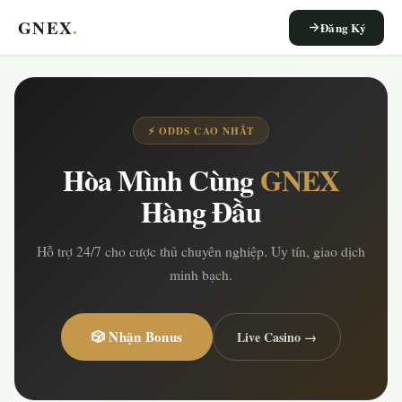
GNEX
.
Đăng Ký
⚡ ODDS CAO NHẤT
Hòa Mình Cùng
GNEX
Hàng Đầu
Hỗ trợ 24/7 cho cược thủ chuyên nghiệp. Uy tín, giao dịch
minh bạch.
🎲 Nhận Bonus
Live Casino →