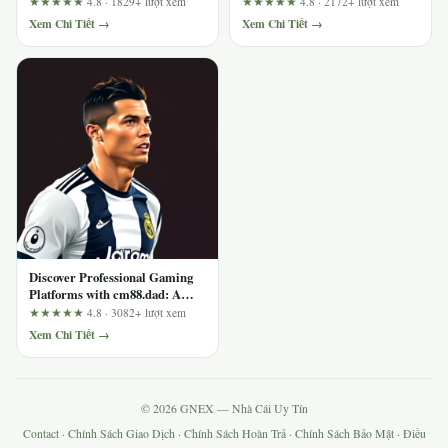
qh88.builders
and Which Players Should Look
★★★★★
4.8 · 1829+ lượt xem
★★★★★
4.8 · 2172+ lượt xem
Elsewhere
Xem Chi Tiết →
Xem Chi Tiết →
Discover Professional Gaming
Platforms with cm88.dad: A
Snapshot, a Checklist, and a
★★★★★
4.8 · 3082+ lượt xem
Reality Check
Xem Chi Tiết →
© 2026 GNEX — Nhà Cái Uy Tín
Contact
·
Chính Sách Giao Dịch
·
Chính Sách Hoàn Trả
·
Chính Sách Bảo Mật
·
Điều