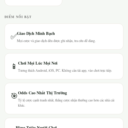
ĐIỂM NỔI BẬT
Giao Dịch Minh Bạch
✅
Mọi cược và giao dịch đều được ghi nhận, tra cứu dễ dàng.
Chơi Mọi Lúc Mọi Nơi
📱
Tương thích Android, iOS, PC. Không cần tải app, vào chơi trực tiếp.
Odds Cao Nhất Thị Trường
🎯
Tỷ lệ cược cạnh tranh nhất, thắng cược nhận thưởng cao hơn các nhà cái
khác.
Hàng Triệu Người Chơi