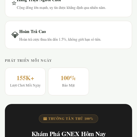
⭐
Cộng đồng lớn mạnh, uy tín được khẳng định qua nhiều năm.
Hoàn Trả Cao
💎
Hoàn trả cược thua lên đến 1.5%, không giới hạn số tiền.
PHÁT TRIỂN MỖI NGÀY
155K+
100%
Lượt Chơi Mỗi Ngày
Bảo Mật
🎰 THƯỞNG TÂN THỦ 100%
Khám Phá GNEX Hôm Nay