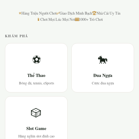
⭐
✅
🏆
Hàng Triệu Người Chơi
Giao Dịch Minh Bạch
Nhà Cái Uy Tín
📱
🎰
Chơi Mọi Lúc Mọi Nơi
1000+ Trò Chơi
KHÁM PHÁ
⚽
🐎
Thể Thao
Đua Ngựa
Bóng đá, tennis, eSports
Cược đua ngựa
🎲
Slot Game
Hàng nghìn slot đỉnh cao