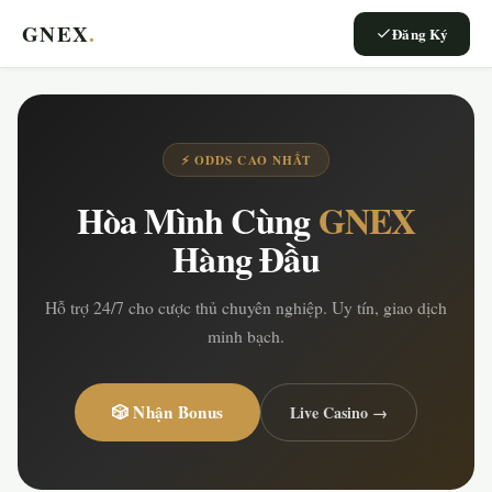
GNEX
.
Đăng Ký
⚡ ODDS CAO NHẤT
Hòa Mình Cùng
GNEX
Hàng Đầu
Hỗ trợ 24/7 cho cược thủ chuyên nghiệp. Uy tín, giao dịch
minh bạch.
🎲 Nhận Bonus
Live Casino →