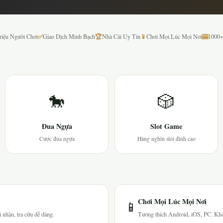
✅
🏆
📱
🎰
riệu Người Chơi
Giao Dịch Minh Bạch
Nhà Cái Uy Tín
Chơi Mọi Lúc Mọi Nơi
1000+
🐎
🎲
Đua Ngựa
Slot Game
Cược đua ngựa
Hàng nghìn slot đỉnh cao
Chơi Mọi Lúc Mọi Nơi
📱
 nhận, tra cứu dễ dàng.
Tương thích Android, iOS, PC. Không