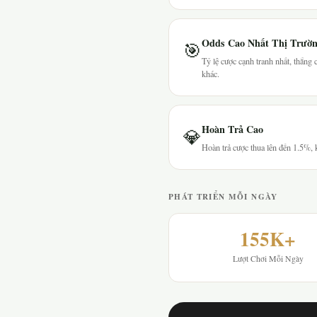
Odds Cao Nhất Thị Trườ
🎯
Tỷ lệ cược cạnh tranh nhất, thắng
khác.
Hoàn Trả Cao
💎
Hoàn trả cược thua lên đến 1.5%, k
PHÁT TRIỂN MỖI NGÀY
155K+
Lượt Chơi Mỗi Ngày