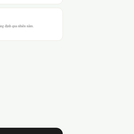
ẳng định qua nhiều năm.