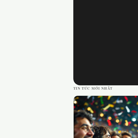
TIN TỨC MỚI NHẤT