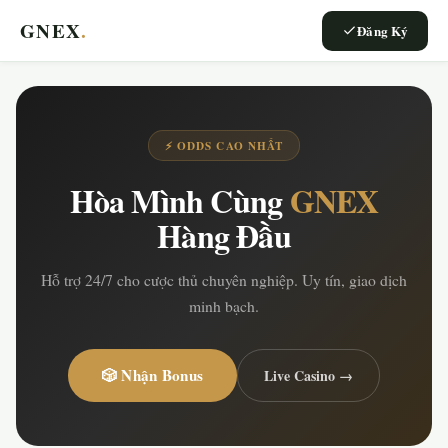
GNEX
.
Đăng Ký
⚡ ODDS CAO NHẤT
Hòa Mình Cùng
GNEX
Hàng Đầu
Hỗ trợ 24/7 cho cược thủ chuyên nghiệp. Uy tín, giao dịch
minh bạch.
🎲 Nhận Bonus
Live Casino →