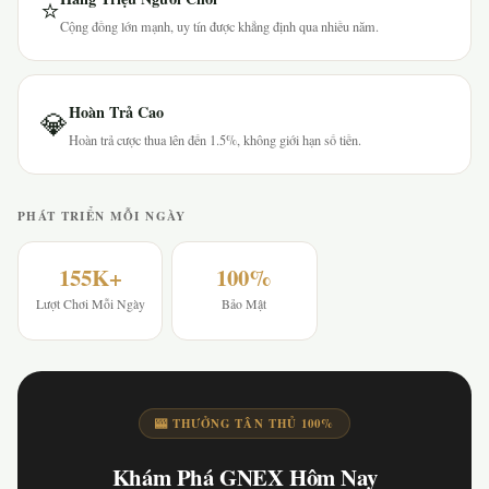
⭐
Cộng đồng lớn mạnh, uy tín được khẳng định qua nhiều năm.
Hoàn Trả Cao
💎
Hoàn trả cược thua lên đến 1.5%, không giới hạn số tiền.
PHÁT TRIỂN MỖI NGÀY
155K+
100%
Lượt Chơi Mỗi Ngày
Bảo Mật
🎰 THƯỞNG TÂN THỦ 100%
Khám Phá GNEX Hôm Nay