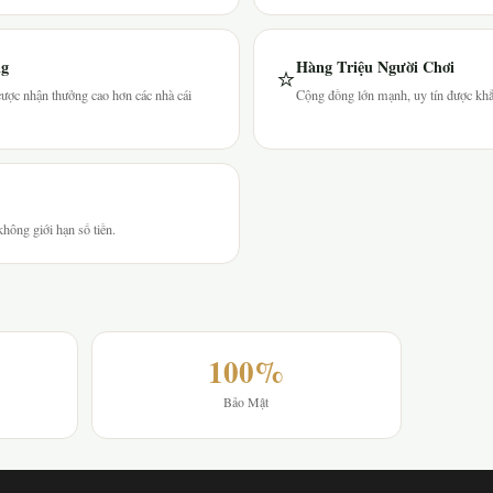
ng
Hàng Triệu Người Chơi
⭐
 cược nhận thưởng cao hơn các nhà cái
Cộng đồng lớn mạnh, uy tín được kh
hông giới hạn số tiền.
100%
Bảo Mật