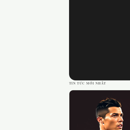
TIN TỨC MỚI NHẤT