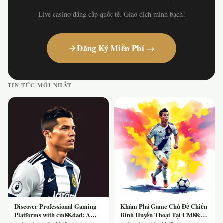
Live casino đẳng cấp quốc tế. Giao dịch minh bạch!
Đăng Ký Miễn Phí →
TIN TỨC MỚI NHẤT
Discover Professional Gaming
Khám Phá Game Chủ Đề Chiến
Platforms with cm88.dad: A
Binh Huyền Thoại Tại CM88: