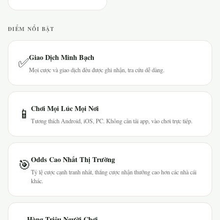
ĐIỂM NỔI BẬT
Giao Dịch Minh Bạch
✅
Mọi cược và giao dịch đều được ghi nhận, tra cứu dễ dàng.
Chơi Mọi Lúc Mọi Nơi
📱
Tương thích Android, iOS, PC. Không cần tải app, vào chơi trực tiếp.
Odds Cao Nhất Thị Trường
🎯
Tỷ lệ cược cạnh tranh nhất, thắng cược nhận thưởng cao hơn các nhà cái
khác.
Hàng Triệu Người Chơi