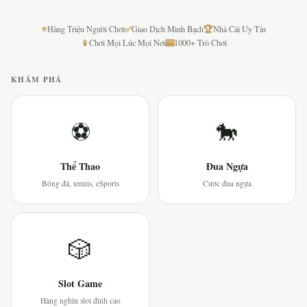
⭐
✅
🏆
Hàng Triệu Người Chơi
Giao Dịch Minh Bạch
Nhà Cái Uy Tín
📱
🎰
Chơi Mọi Lúc Mọi Nơi
1000+ Trò Chơi
KHÁM PHÁ
⚽
🐎
Thể Thao
Đua Ngựa
Bóng đá, tennis, eSports
Cược đua ngựa
🎲
Slot Game
Hàng nghìn slot đỉnh cao