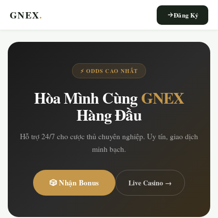
GNEX
.
Đăng Ký
⚡ ODDS CAO NHẤT
Hòa Mình Cùng
GNEX
Hàng Đầu
Hỗ trợ 24/7 cho cược thủ chuyên nghiệp. Uy tín, giao dịch
minh bạch.
🎲 Nhận Bonus
Live Casino →