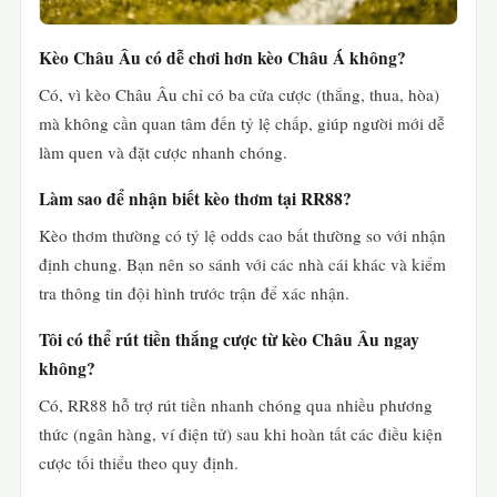
Kèo Châu Âu có dễ chơi hơn kèo Châu Á không?
Có, vì kèo Châu Âu chỉ có ba cửa cược (thắng, thua, hòa)
mà không cần quan tâm đến tỷ lệ chấp, giúp người mới dễ
làm quen và đặt cược nhanh chóng.
Làm sao để nhận biết kèo thơm tại RR88?
Kèo thơm thường có tỷ lệ odds cao bất thường so với nhận
định chung. Bạn nên so sánh với các nhà cái khác và kiểm
tra thông tin đội hình trước trận để xác nhận.
Tôi có thể rút tiền thắng cược từ kèo Châu Âu ngay
không?
Có, RR88 hỗ trợ rút tiền nhanh chóng qua nhiều phương
thức (ngân hàng, ví điện tử) sau khi hoàn tất các điều kiện
cược tối thiểu theo quy định.