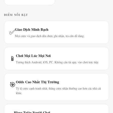
ĐIỂM NỔI BẬT
Giao Dịch Minh Bạch
✅
Mọi cược và giao dịch đều được ghi nhận, tra cứu dễ dàng.
Chơi Mọi Lúc Mọi Nơi
📱
Tương thích Android, iOS, PC. Không cần tải app, vào chơi trực tiếp.
Odds Cao Nhất Thị Trường
🎯
Tỷ lệ cược cạnh tranh nhất, thắng cược nhận thưởng cao hơn các nhà cái
khác.
Hàng Triệu Người Chơi