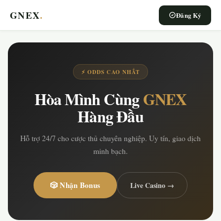
GNEX
.
Đăng Ký
⚡ ODDS CAO NHẤT
Hòa Mình Cùng
GNEX
Hàng Đầu
Hỗ trợ 24/7 cho cược thủ chuyên nghiệp. Uy tín, giao dịch
minh bạch.
🎲 Nhận Bonus
Live Casino →