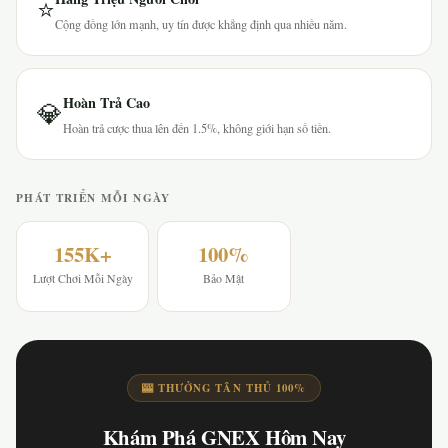
⭐
Cộng đồng lớn mạnh, uy tín được khẳng định qua nhiều năm.
Hoàn Trả Cao
💎
Hoàn trả cược thua lên đến 1.5%, không giới hạn số tiền.
PHÁT TRIỂN MỖI NGÀY
155K+
100%
Lượt Chơi Mỗi Ngày
Bảo Mật
🎰 THƯỞNG TÂN THỦ 100%
Khám Phá GNEX Hôm Nay