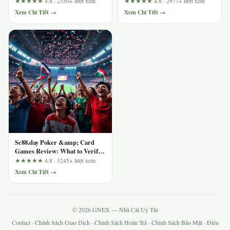
Snapshot, a Checklist, and a
Góc Nhìn Kiểm Tra Và Minh
★★★★★
4.8 · 2350+ lượt xem
★★★★★
4.8 · 2977+ lượt xem
Reality Check
Bạch
Xem Chi Tiết →
Xem Chi Tiết →
Sc88.day Poker &amp; Card
Games Review: What to Verify
Before You Bet
★★★★★
4.8 · 3245+ lượt xem
Xem Chi Tiết →
© 2026 GNEX — Nhà Cái Uy Tín
Contact
·
Chính Sách Giao Dịch
·
Chính Sách Hoàn Trả
·
Chính Sách Bảo Mật
·
Điều