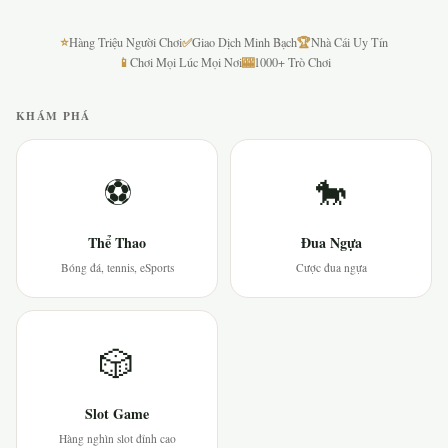
⭐
✅
🏆
Hàng Triệu Người Chơi
Giao Dịch Minh Bạch
Nhà Cái Uy Tín
📱
🎰
Chơi Mọi Lúc Mọi Nơi
1000+ Trò Chơi
KHÁM PHÁ
⚽
🐎
Thể Thao
Đua Ngựa
Bóng đá, tennis, eSports
Cược đua ngựa
🎲
Slot Game
Hàng nghìn slot đỉnh cao