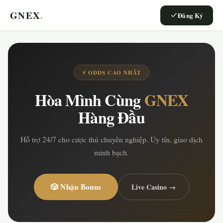
GNEX
.
Đăng Ký
⚡ ODDS CAO NHẤT
Hòa Mình Cùng
GNEX
Hàng Đầu
Hỗ trợ 24/7 cho cược thủ chuyên nghiệp. Uy tín, giao dịch
minh bạch.
🎲 Nhận Bonus
Live Casino →