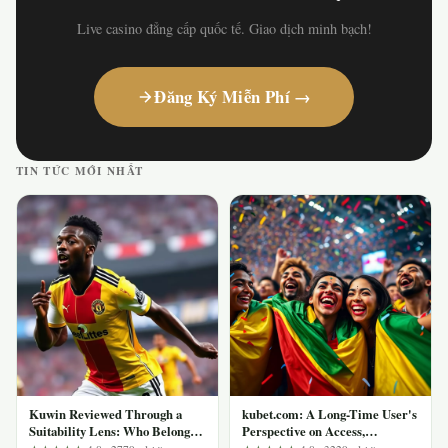
Live casino đẳng cấp quốc tế. Giao dịch minh bạch!
Đăng Ký Miễn Phí →
TIN TỨC MỚI NHẤT
Kuwin Reviewed Through a
kubet.com: A Long-Time User's
Suitability Lens: Who Belongs
Perspective on Access,