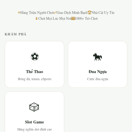
⭐
✅
🏆
Hàng Triệu Người Chơi
Giao Dịch Minh Bạch
Nhà Cái Uy Tín
📱
🎰
Chơi Mọi Lúc Mọi Nơi
1000+ Trò Chơi
KHÁM PHÁ
⚽
🐎
Thể Thao
Đua Ngựa
Bóng đá, tennis, eSports
Cược đua ngựa
🎲
Slot Game
Hàng nghìn slot đỉnh cao