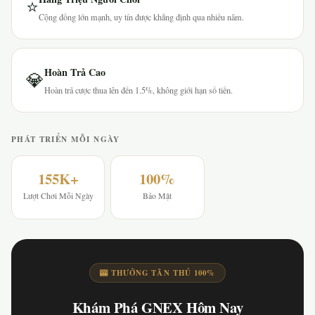
⭐
Cộng đồng lớn mạnh, uy tín được khẳng định qua nhiều năm.
Hoàn Trả Cao
💎
Hoàn trả cược thua lên đến 1.5%, không giới hạn số tiền.
PHÁT TRIỂN MỖI NGÀY
155K+
100%
Lượt Chơi Mỗi Ngày
Bảo Mật
🎰 THƯỞNG TÂN THỦ 100%
Khám Phá GNEX Hôm Nay