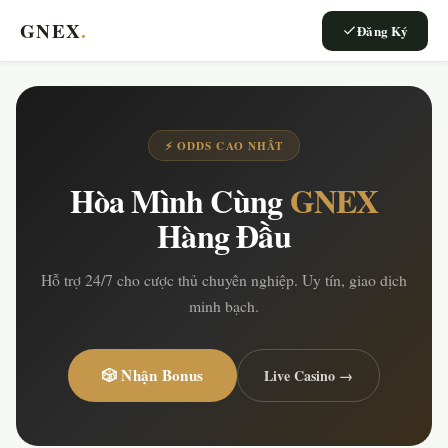
GNEX
.
Đăng Ký
⚡ ODDS CAO NHẤT
Hòa Mình Cùng
GNEX
Hàng Đầu
Hỗ trợ 24/7 cho cược thủ chuyên nghiệp. Uy tín, giao dịch
minh bạch.
🎲 Nhận Bonus
Live Casino →