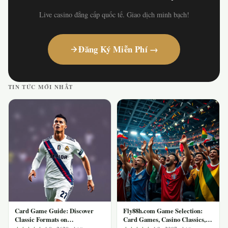
Live casino đẳng cấp quốc tế. Giao dịch minh bạch!
Đăng Ký Miễn Phí →
TIN TỨC MỚI NHẤT
Card Game Guide: Discover
Fly88h.com Game Selection:
Classic Formats on
Card Games, Casino Classics,