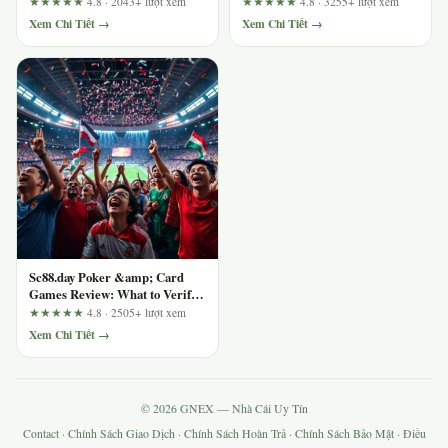
Snapshot, a Checklist, and a
Góc Nhìn Kiểm Tra Và Minh
★★★★★
4.8 · 2043+ lượt xem
★★★★★
4.8 · 3255+ lượt xem
Reality Check
Bạch
Xem Chi Tiết →
Xem Chi Tiết →
Sc88.day Poker &amp; Card
Games Review: What to Verify
Before You Bet
★★★★★
4.8 · 2505+ lượt xem
Xem Chi Tiết →
© 2026 GNEX — Nhà Cái Uy Tín
Contact
·
Chính Sách Giao Dịch
·
Chính Sách Hoàn Trả
·
Chính Sách Bảo Mật
·
Điều