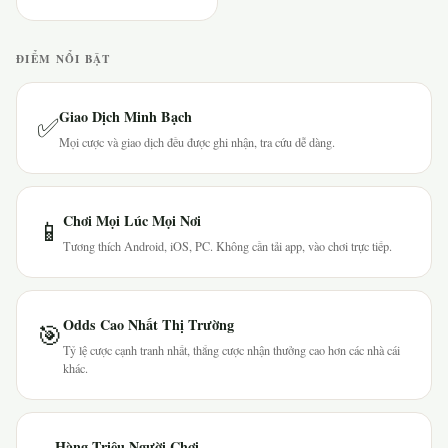
ĐIỂM NỔI BẬT
Giao Dịch Minh Bạch
✅
Mọi cược và giao dịch đều được ghi nhận, tra cứu dễ dàng.
Chơi Mọi Lúc Mọi Nơi
📱
Tương thích Android, iOS, PC. Không cần tải app, vào chơi trực tiếp.
Odds Cao Nhất Thị Trường
🎯
Tỷ lệ cược cạnh tranh nhất, thắng cược nhận thưởng cao hơn các nhà cái
khác.
Hàng Triệu Người Chơi