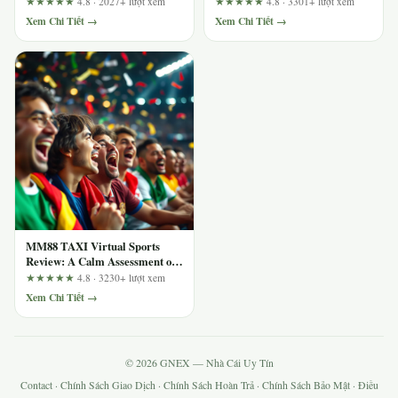
Góc Nhìn Kiểm Tra Và Minh
Before You Bet
★★★★★
4.8 · 2027+ lượt xem
★★★★★
4.8 · 3301+ lượt xem
Bạch
Xem Chi Tiết →
Xem Chi Tiết →
MM88 TAXI Virtual Sports
Review: A Calm Assessment of
Value and Fit
★★★★★
4.8 · 3230+ lượt xem
Xem Chi Tiết →
© 2026 GNEX — Nhà Cái Uy Tín
Contact
·
Chính Sách Giao Dịch
·
Chính Sách Hoàn Trả
·
Chính Sách Bảo Mật
·
Điều