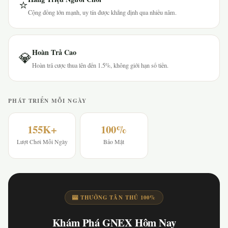
⭐
Cộng đồng lớn mạnh, uy tín được khẳng định qua nhiều năm.
Hoàn Trả Cao
💎
Hoàn trả cược thua lên đến 1.5%, không giới hạn số tiền.
PHÁT TRIỂN MỖI NGÀY
155K+
100%
Lượt Chơi Mỗi Ngày
Bảo Mật
🎰 THƯỞNG TÂN THỦ 100%
Khám Phá GNEX Hôm Nay