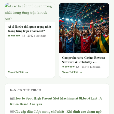
Ai sẽ là cầu thủ quan trọng nhất
trong từng trận knock-out?
★★★★★
4.8 · 2042+ lượt xem
Comprehensive Casino Review:
Software & Reliability –
kp88.health
★★★★★
4.8 · 1874+ lượt xem
Xem Chi Tiết →
Xem Chi Tiết →
BẠN CÓ THỂ THÍCH
How to Spot High Payout Slot Machines at 8kbet-t1.art: A
🎰
Rules-Based Analysis
Các cặp đấu được mong chờ nhất: Khi đỉnh cao chạm ngõ
🎰