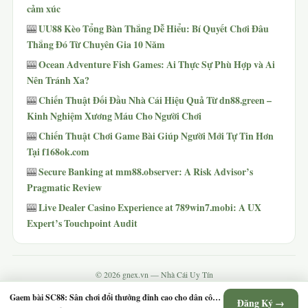
cảm xúc
UU88 Kèo Tổng Bàn Thắng Dễ Hiểu: Bí Quyết Chơi Đâu
🎰
Thắng Đó Từ Chuyên Gia 10 Năm
Ocean Adventure Fish Games: Ai Thực Sự Phù Hợp và Ai
🎰
Nên Tránh Xa?
Chiến Thuật Đối Đầu Nhà Cái Hiệu Quả Từ dn88.green –
🎰
Kinh Nghiệm Xương Máu Cho Người Chơi
Chiến Thuật Chơi Game Bài Giúp Người Mới Tự Tin Hơn
🎰
Tại f168ok.com
Secure Banking at mm88.observer: A Risk Advisor’s
🎰
Pragmatic Review
Live Dealer Casino Experience at 789win7.mobi: A UX
🎰
Expert’s Touchpoint Audit
© 2026 gnex.vn — Nhà Cái Uy Tín
Contact
·
Chính Sách Giao Dịch
·
Chính Sách Hoàn Trả
·
Chính Sách Bảo Mật
·
Điều
Gaem bài SC88: Sân chơi đổi thưởng đỉnh cao cho dân công nghệ
Đăng Ký →
Khoản Dịch Vụ
·
Tra Cứu Vé
·
Tất Cả Game
·
Sitemap