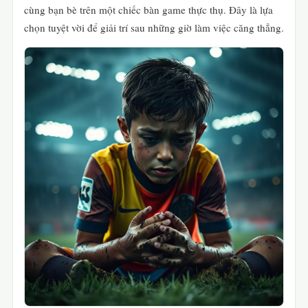
cùng bạn bè trên một chiếc bàn game thực thụ. Đây là lựa
chọn tuyệt vời để giải trí sau những giờ làm việc căng thẳng.