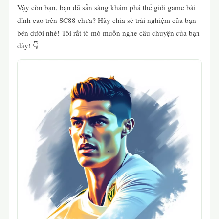
Vậy còn bạn, bạn đã sẵn sàng khám phá thế giới game bài
đỉnh cao trên SC88 chưa? Hãy chia sẻ trải nghiệm của bạn
bên dưới nhé! Tôi rất tò mò muốn nghe câu chuyện của bạn
đấy! 👇