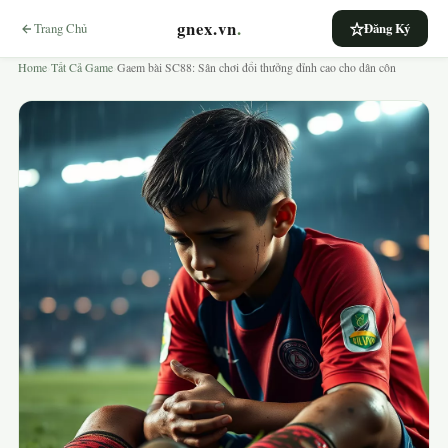
gnex.vn
.
Trang Chủ
Đăng Ký
Home
›
Tất Cả Game
›
Gaem bài SC88: Sân chơi đổi thưởng đỉnh cao cho dân côn