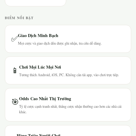
ĐIỂM NỔI BẬT
Giao Dịch Minh Bạch
✅
Mọi cược và giao dịch đều được ghi nhận, tra cứu dễ dàng.
Chơi Mọi Lúc Mọi Nơi
📱
Tương thích Android, iOS, PC. Không cần tải app, vào chơi trực tiếp.
Odds Cao Nhất Thị Trường
🎯
Tỷ lệ cược cạnh tranh nhất, thắng cược nhận thưởng cao hơn các nhà cái
khác.
Hàng Triệu Người Chơi