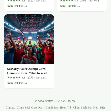
Snapshot, a Checklist, and a
Góc Nhìn Kiểm Tra Và Minh
★★★★★
4.8 · 2122+ lượt xem
★★★★★
4.8 · 2491+ lượt xem
Reality Check
Bạch
Xem Chi Tiết →
Xem Chi Tiết →
Sc88.day Poker &amp; Card
Games Review: What to Verify
Before You Bet
★★★★★
4.8 · 2759+ lượt xem
Xem Chi Tiết →
© 2026 GNEX — Nhà Cái Uy Tín
Contact
·
Chính Sách Giao Dịch
·
Chính Sách Hoàn Trả
·
Chính Sách Bảo Mật
·
Điều