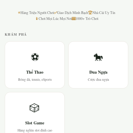
⭐
✅
🏆
Hàng Triệu Người Chơi
Giao Dịch Minh Bạch
Nhà Cái Uy Tín
📱
🎰
Chơi Mọi Lúc Mọi Nơi
1000+ Trò Chơi
KHÁM PHÁ
⚽
🐎
Thể Thao
Đua Ngựa
Bóng đá, tennis, eSports
Cược đua ngựa
🎲
Slot Game
Hàng nghìn slot đỉnh cao