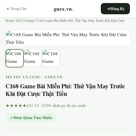
gnex.vn
.
Trang Chủ
Đăng Ký
Home
›
Tất Cả Game
›
C168 Game Bài Miễn Phí: Thử Vận May Trước Khi Đặt Cược
TIN TỨC CÁ CƯỢC · GNEX.VN
C168 Game Bài Miễn Phí: Thử Vận May Trước
Khi Đặt Cược Thật Tiền
★★★★★
4.8 / 5.0 · 2,939+ đánh giá đã xác minh
Được Quan Tâm Nhiều