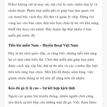
Poker không chỉ là may rủi, mà còn là cuộc chiến tâm lý và
chiến thuật. Phiên bản miễn phí sẽ giúp bạn làm quen với
các hand bài, cách đọc đối thủ và quản lý chip. Đừng vội
vàng lao vào bàn cược thật nếu bạn chưa tự tin với khả năng
bluff (hù dọa) của mình. Hãy luyện tập thật nhiều ở bản
miễn phí trước đã.
Tiến lên miền Nam – Huyền thoại Việt Nam
Đây là trò chơi quốc dân, ai cũng biết, nhưng mỗi nền tảng
lại có một chút biến thể. Chơi thử miễn phí giúp bạn nắm
được cách sắp xếp bài, thứ tự ưu tiên và các combo đặc biệt
trên nền tảng bạn chọn. Một khi đã thuộc nằm lòng, việc
giành chiến thắng sẽ trở nên dễ dàng hơn rất nhiều.
Kèo đá gà tỷ lệ cao – Sự kết hợp kịch tính
Ngoài các game bài truyền thống, nhiều người chơi cũng
yêu thích sự hồi hộp của những trận đá gà. Việc tham khảo