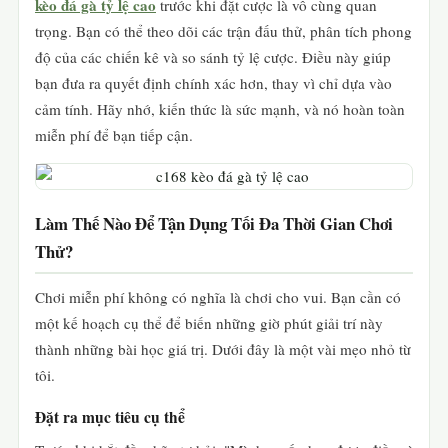
kèo đá gà tỷ lệ cao
trước khi đặt cược là vô cùng quan
trọng. Bạn có thể theo dõi các trận đấu thử, phân tích phong
độ của các chiến kê và so sánh tỷ lệ cược. Điều này giúp
bạn đưa ra quyết định chính xác hơn, thay vì chỉ dựa vào
cảm tính. Hãy nhớ, kiến thức là sức mạnh, và nó hoàn toàn
miễn phí để bạn tiếp cận.
Làm Thế Nào Để Tận Dụng Tối Đa Thời Gian Chơi
Thử?
Chơi miễn phí không có nghĩa là chơi cho vui. Bạn cần có
một kế hoạch cụ thể để biến những giờ phút giải trí này
thành những bài học giá trị. Dưới đây là một vài mẹo nhỏ từ
tôi.
Đặt ra mục tiêu cụ thể