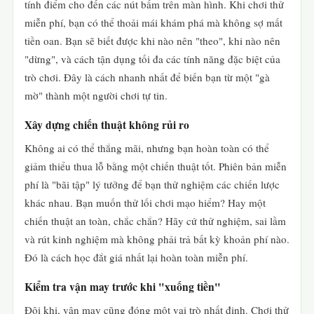
tính điểm cho đến các nút bấm trên màn hình. Khi chơi thử
miễn phí, bạn có thể thoải mái khám phá mà không sợ mất
tiền oan. Bạn sẽ biết được khi nào nên "theo", khi nào nên
"dừng", và cách tận dụng tối đa các tính năng đặc biệt của
trò chơi. Đây là cách nhanh nhất để biến bạn từ một "gà
mờ" thành một người chơi tự tin.
Xây dựng chiến thuật không rủi ro
Không ai có thể thắng mãi, nhưng bạn hoàn toàn có thể
giảm thiểu thua lỗ bằng một chiến thuật tốt. Phiên bản miễn
phí là "bãi tập" lý tưởng để bạn thử nghiệm các chiến lược
khác nhau. Bạn muốn thử lối chơi mạo hiểm? Hay một
chiến thuật an toàn, chắc chắn? Hãy cứ thử nghiệm, sai lầm
và rút kinh nghiệm mà không phải trả bất kỳ khoản phí nào.
Đó là cách học đắt giá nhất lại hoàn toàn miễn phí.
Kiểm tra vận may trước khi "xuống tiền"
Đôi khi, vận may cũng đóng một vai trò nhất định. Chơi thử