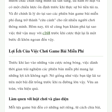
muốn chắc chắn rằng mình đã sẵn sàng, đã nắm rõ luật và
có một chiến lược ổn định trước khi thực sự bỏ tiền túi ra.
Và đó chính là lý do tại sao các phiên bản game bài miễn
phí đang trở thành "cứu cánh" cho rất nhiều người chơi
thông minh. Hôm nay, tôi sẽ cùng bạn khám phá tại sao
c168
việc thử vận may với
trước khi cược thật lại là một
bước đi khôn ngoan đến vậy.
Lợi Ích Của Việc Chơi Game Bài Miễn Phí
Trước khi lao vào những ván cược nóng bỏng, việc dành
thời gian trải nghiệm các phiên bản miễn phí mang lại
những lợi ích không ngờ. Nó giống như việc bạn tập lái xe
trên một bãi đất trống trước khi ra đường lớn vậy. Vừa an
toàn, vừa hiệu quả.
Làm quen với luật chơi và giao diện
Mỗi tựa game bài đều có những nét riêng, từ cách chia bài,