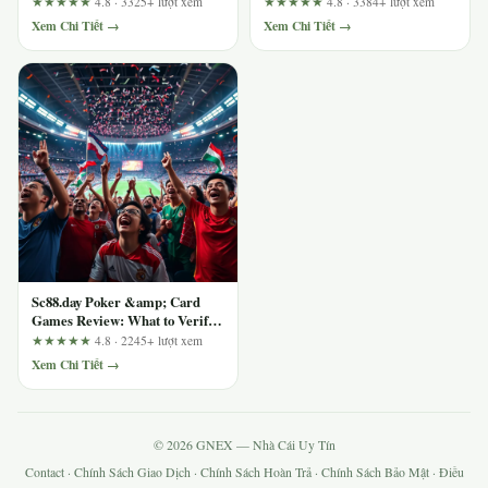
Snapshot, a Checklist, and a
Góc Nhìn Kiểm Tra Và Minh
★★★★★
4.8 · 3325+ lượt xem
★★★★★
4.8 · 3384+ lượt xem
Reality Check
Bạch
Xem Chi Tiết →
Xem Chi Tiết →
Sc88.day Poker &amp; Card
Games Review: What to Verify
Before You Bet
★★★★★
4.8 · 2245+ lượt xem
Xem Chi Tiết →
© 2026 GNEX — Nhà Cái Uy Tín
Contact
·
Chính Sách Giao Dịch
·
Chính Sách Hoàn Trả
·
Chính Sách Bảo Mật
·
Điều