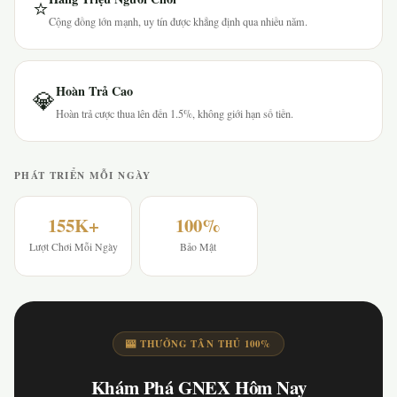
⭐
Cộng đồng lớn mạnh, uy tín được khẳng định qua nhiều năm.
Hoàn Trả Cao
💎
Hoàn trả cược thua lên đến 1.5%, không giới hạn số tiền.
PHÁT TRIỂN MỖI NGÀY
155K+
100%
Lượt Chơi Mỗi Ngày
Bảo Mật
🎰 THƯỞNG TÂN THỦ 100%
Khám Phá GNEX Hôm Nay