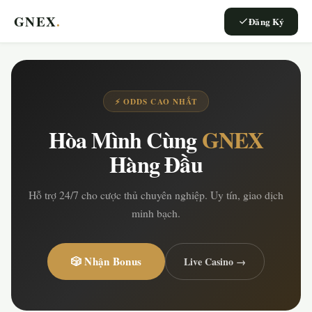
GNEX
.
Đăng Ký
⚡ ODDS CAO NHẤT
Hòa Mình Cùng
GNEX
Hàng Đầu
Hỗ trợ 24/7 cho cược thủ chuyên nghiệp. Uy tín, giao dịch
minh bạch.
🎲 Nhận Bonus
Live Casino →