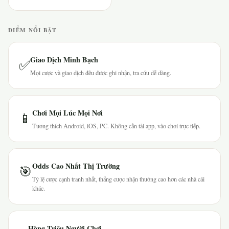
ĐIỂM NỔI BẬT
Giao Dịch Minh Bạch
✅
Mọi cược và giao dịch đều được ghi nhận, tra cứu dễ dàng.
Chơi Mọi Lúc Mọi Nơi
📱
Tương thích Android, iOS, PC. Không cần tải app, vào chơi trực tiếp.
Odds Cao Nhất Thị Trường
🎯
Tỷ lệ cược cạnh tranh nhất, thắng cược nhận thưởng cao hơn các nhà cái
khác.
Hàng Triệu Người Chơi