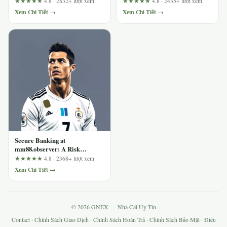
Before You Bet
Value and Fit
★★★★★
4.8 · 2832+ lượt xem
★★★★★
4.8 · 2435+ lượt xem
Xem Chi Tiết →
Xem Chi Tiết →
Secure Banking at
mm88.observer: A Risk
Advisor’s Pragmatic Review
★★★★★
4.8 · 2368+ lượt xem
Xem Chi Tiết →
© 2026 GNEX — Nhà Cái Uy Tín
Contact
·
Chính Sách Giao Dịch
·
Chính Sách Hoàn Trả
·
Chính Sách Bảo Mật
·
Điều