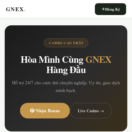
GNEX
.
Đăng Ký
⚡ ODDS CAO NHẤT
Hòa Mình Cùng
GNEX
Hàng Đầu
Hỗ trợ 24/7 cho cược thủ chuyên nghiệp. Uy tín, giao dịch
minh bạch.
🎲 Nhận Bonus
Live Casino →