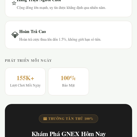
⭐
Cộng đồng lớn mạnh, uy tín được khẳng định qua nhiều năm.
Hoàn Trả Cao
💎
Hoàn trả cược thua lên đến 1.5%, không giới hạn số tiền.
PHÁT TRIỂN MỖI NGÀY
155K+
100%
Lượt Chơi Mỗi Ngày
Bảo Mật
🎰 THƯỞNG TÂN THỦ 100%
Khám Phá GNEX Hôm Nay