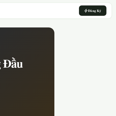
Đăng Ký
 Đầu