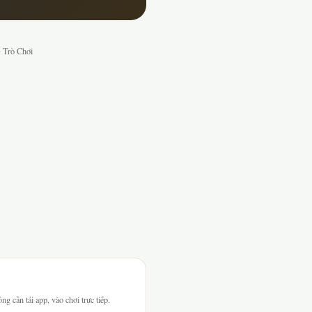
 Trò Chơi
 cần tải app, vào chơi trực tiếp.