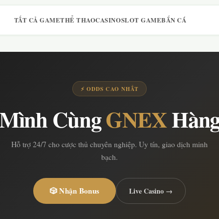
TẤT CẢ GAME
THỂ THAO
CASINO
SLOT GAME
BẮN CÁ
⚡ ODDS CAO NHẤT
 Mình Cùng
GNEX
Hàng
Hỗ trợ 24/7 cho cược thủ chuyên nghiệp. Uy tín, giao dịch minh
bạch.
🎲 Nhận Bonus
Live Casino →