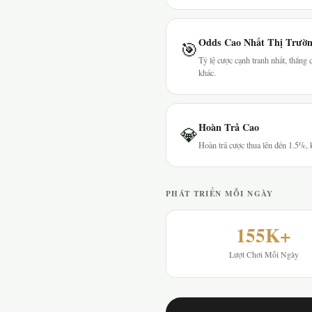
Odds Cao Nhất Thị Trườ
🎯
Tỷ lệ cược cạnh tranh nhất, thắng
khác.
Hoàn Trả Cao
💎
Hoàn trả cược thua lên đến 1.5%, k
PHÁT TRIỂN MỖI NGÀY
155K+
Lượt Chơi Mỗi Ngày