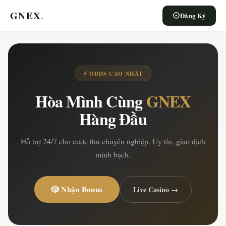
GNEX
.
Đăng Ký
⚡ ODDS CAO NHẤT
Hòa Mình Cùng
GNEX
Hàng Đầu
Hỗ trợ 24/7 cho cược thủ chuyên nghiệp. Uy tín, giao dịch
minh bạch.
🎲 Nhận Bonus
Live Casino →