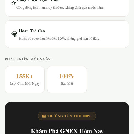
⭐
Cộng đồng lớn mạnh, uy tín được khẳng định qua nhiều năm.
Hoàn Trả Cao
💎
Hoàn trả cược thua lên đến 1.5%, không giới hạn số tiền.
PHÁT TRIỂN MỖI NGÀY
155K+
100%
Lượt Chơi Mỗi Ngày
Bảo Mật
🎰 THƯỞNG TÂN THỦ 100%
Khám Phá GNEX Hôm Nay