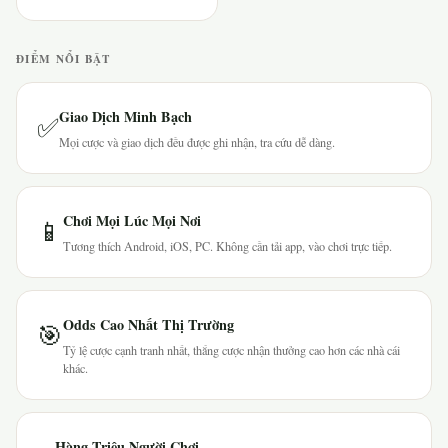
ĐIỂM NỔI BẬT
Giao Dịch Minh Bạch
✅
Mọi cược và giao dịch đều được ghi nhận, tra cứu dễ dàng.
Chơi Mọi Lúc Mọi Nơi
📱
Tương thích Android, iOS, PC. Không cần tải app, vào chơi trực tiếp.
Odds Cao Nhất Thị Trường
🎯
Tỷ lệ cược cạnh tranh nhất, thắng cược nhận thưởng cao hơn các nhà cái
khác.
Hàng Triệu Người Chơi