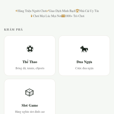
⭐
✅
🏆
Hàng Triệu Người Chơi
Giao Dịch Minh Bạch
Nhà Cái Uy Tín
📱
🎰
Chơi Mọi Lúc Mọi Nơi
1000+ Trò Chơi
KHÁM PHÁ
⚽
🐎
Thể Thao
Đua Ngựa
Bóng đá, tennis, eSports
Cược đua ngựa
🎲
Slot Game
Hàng nghìn slot đỉnh cao