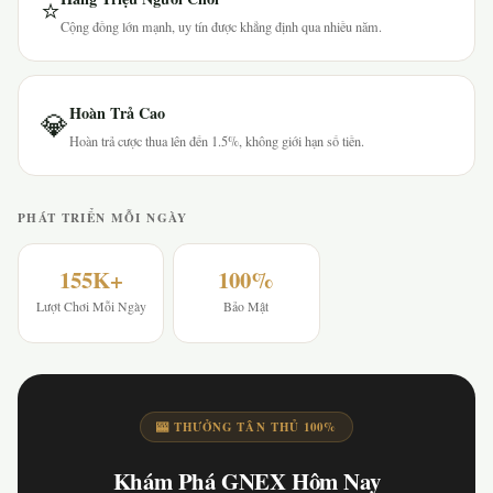
⭐
Cộng đồng lớn mạnh, uy tín được khẳng định qua nhiều năm.
Hoàn Trả Cao
💎
Hoàn trả cược thua lên đến 1.5%, không giới hạn số tiền.
PHÁT TRIỂN MỖI NGÀY
155K+
100%
Lượt Chơi Mỗi Ngày
Bảo Mật
🎰 THƯỞNG TÂN THỦ 100%
Khám Phá GNEX Hôm Nay