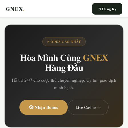
GNEX
.
Đăng Ký
⚡ ODDS CAO NHẤT
Hòa Mình Cùng
GNEX
Hàng Đầu
Hỗ trợ 24/7 cho cược thủ chuyên nghiệp. Uy tín, giao dịch
minh bạch.
🎲 Nhận Bonus
Live Casino →