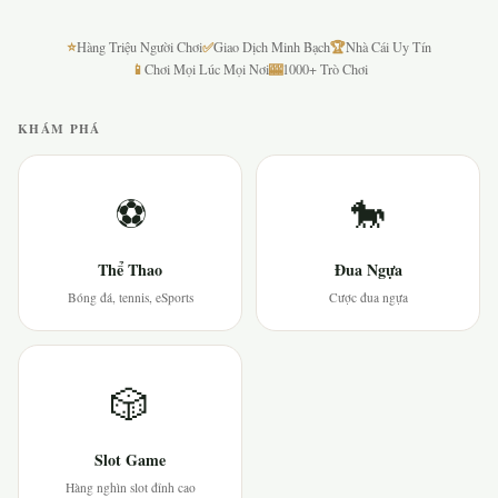
⭐
✅
🏆
Hàng Triệu Người Chơi
Giao Dịch Minh Bạch
Nhà Cái Uy Tín
📱
🎰
Chơi Mọi Lúc Mọi Nơi
1000+ Trò Chơi
KHÁM PHÁ
⚽
🐎
Thể Thao
Đua Ngựa
Bóng đá, tennis, eSports
Cược đua ngựa
🎲
Slot Game
Hàng nghìn slot đỉnh cao