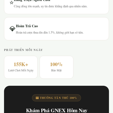
⭐
Cộng đồng lớn mạnh, uy tín được khẳng định qua nhiều năm.
Hoàn Trả Cao
💎
Hoàn trả cược thua lên đến 1.5%, không giới hạn số tiền.
PHÁT TRIỂN MỖI NGÀY
155K+
100%
Lượt Chơi Mỗi Ngày
Bảo Mật
🎰 THƯỞNG TÂN THỦ 100%
Khám Phá GNEX Hôm Nay