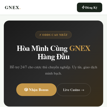
GNEX
.
Đăng Ký
⚡ ODDS CAO NHẤT
Hòa Mình Cùng
GNEX
Hàng Đầu
Hỗ trợ 24/7 cho cược thủ chuyên nghiệp. Uy tín, giao dịch
minh bạch.
🎲 Nhận Bonus
Live Casino →