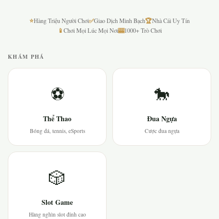
⭐
✅
🏆
Hàng Triệu Người Chơi
Giao Dịch Minh Bạch
Nhà Cái Uy Tín
📱
🎰
Chơi Mọi Lúc Mọi Nơi
1000+ Trò Chơi
KHÁM PHÁ
⚽
🐎
Thể Thao
Đua Ngựa
Bóng đá, tennis, eSports
Cược đua ngựa
🎲
Slot Game
Hàng nghìn slot đỉnh cao