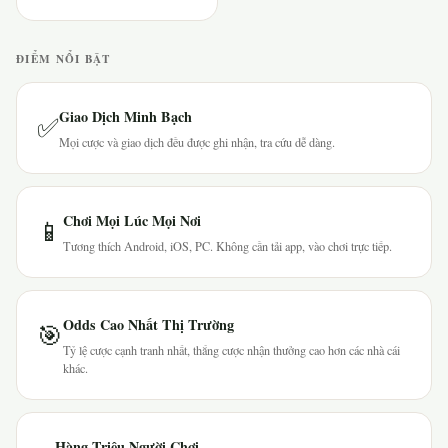
ĐIỂM NỔI BẬT
Giao Dịch Minh Bạch
✅
Mọi cược và giao dịch đều được ghi nhận, tra cứu dễ dàng.
Chơi Mọi Lúc Mọi Nơi
📱
Tương thích Android, iOS, PC. Không cần tải app, vào chơi trực tiếp.
Odds Cao Nhất Thị Trường
🎯
Tỷ lệ cược cạnh tranh nhất, thắng cược nhận thưởng cao hơn các nhà cái
khác.
Hàng Triệu Người Chơi