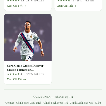
on the Platform and Who Does
Registration, and Everyday Play
★★★★★
4.8 · 2873+ lượt xem
★★★★★
4.8 · 2910+ lượt xem
Not
Xem Chi Tiết →
Xem Chi Tiết →
Card Game Guide: Discover
Classic Formats on
qh88.builders
★★★★★
4.8 · 3317+ lượt xem
Xem Chi Tiết →
© 2026 GNEX — Nhà Cái Uy Tín
Contact
·
Chính Sách Giao Dịch
·
Chính Sách Hoàn Trả
·
Chính Sách Bảo Mật
·
Điều