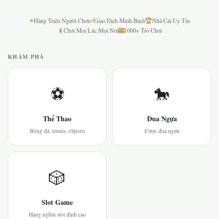
⭐
✅
🏆
Hàng Triệu Người Chơi
Giao Dịch Minh Bạch
Nhà Cái Uy Tín
📱
🎰
Chơi Mọi Lúc Mọi Nơi
1000+ Trò Chơi
KHÁM PHÁ
⚽
🐎
Thể Thao
Đua Ngựa
Bóng đá, tennis, eSports
Cược đua ngựa
🎲
Slot Game
Hàng nghìn slot đỉnh cao