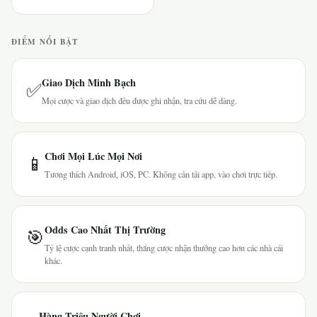
ĐIỂM NỔI BẬT
Giao Dịch Minh Bạch
✅
Mọi cược và giao dịch đều được ghi nhận, tra cứu dễ dàng.
Chơi Mọi Lúc Mọi Nơi
📱
Tương thích Android, iOS, PC. Không cần tải app, vào chơi trực tiếp.
Odds Cao Nhất Thị Trường
🎯
Tỷ lệ cược cạnh tranh nhất, thắng cược nhận thưởng cao hơn các nhà cái
khác.
Hàng Triệu Người Chơi