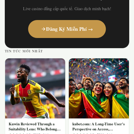
Live casino đẳng cấp quốc tế. Giao dịch minh bạch!
Đăng Ký Miễn Phí →
TIN TỨC MỚI NHẤT
Kuwin Reviewed Through a
kubet.com: A Long-Time User's
Suitability Lens: Who Belongs
Perspective on Access,