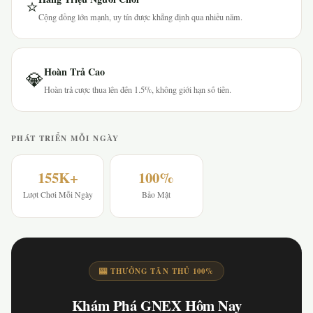
⭐
Cộng đồng lớn mạnh, uy tín được khẳng định qua nhiều năm.
Hoàn Trả Cao
💎
Hoàn trả cược thua lên đến 1.5%, không giới hạn số tiền.
PHÁT TRIỂN MỖI NGÀY
155K+
100%
Lượt Chơi Mỗi Ngày
Bảo Mật
🎰 THƯỞNG TÂN THỦ 100%
Khám Phá GNEX Hôm Nay