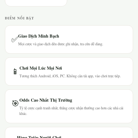
ĐIỂM NỔI BẬT
Giao Dịch Minh Bạch
✅
Mọi cược và giao dịch đều được ghi nhận, tra cứu dễ dàng.
Chơi Mọi Lúc Mọi Nơi
📱
Tương thích Android, iOS, PC. Không cần tải app, vào chơi trực tiếp.
Odds Cao Nhất Thị Trường
🎯
Tỷ lệ cược cạnh tranh nhất, thắng cược nhận thưởng cao hơn các nhà cái
khác.
Hàng Triệu Người Chơi