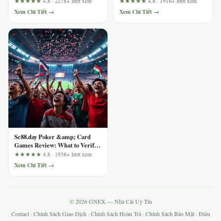
Snapshot, a Checklist, and a
Góc Nhìn Kiểm Tra Và Minh
★★★★★
4.8 · 2278+ lượt xem
★★★★★
4.8 · 1916+ lượt xem
Reality Check
Bạch
Xem Chi Tiết →
Xem Chi Tiết →
Sc88.day Poker &amp; Card
Games Review: What to Verify
Before You Bet
★★★★★
4.8 · 1938+ lượt xem
Xem Chi Tiết →
© 2026 GNEX — Nhà Cái Uy Tín
Contact
·
Chính Sách Giao Dịch
·
Chính Sách Hoàn Trả
·
Chính Sách Bảo Mật
·
Điều