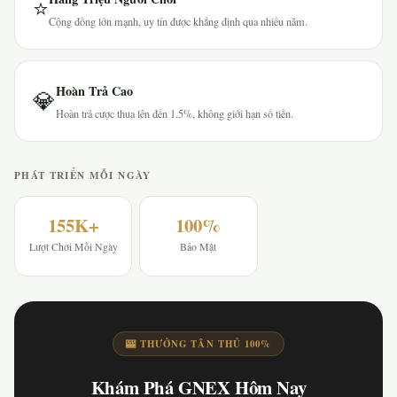
⭐
Cộng đồng lớn mạnh, uy tín được khẳng định qua nhiều năm.
Hoàn Trả Cao
💎
Hoàn trả cược thua lên đến 1.5%, không giới hạn số tiền.
PHÁT TRIỂN MỖI NGÀY
155K+
100%
Lượt Chơi Mỗi Ngày
Bảo Mật
🎰 THƯỞNG TÂN THỦ 100%
Khám Phá GNEX Hôm Nay