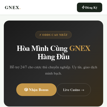
GNEX
.
Đăng Ký
⚡ ODDS CAO NHẤT
Hòa Mình Cùng
GNEX
Hàng Đầu
Hỗ trợ 24/7 cho cược thủ chuyên nghiệp. Uy tín, giao dịch
minh bạch.
🎲 Nhận Bonus
Live Casino →