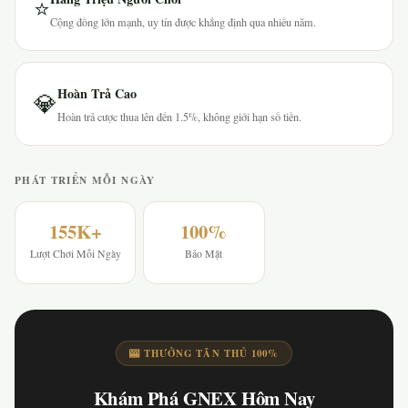
⭐
Cộng đồng lớn mạnh, uy tín được khẳng định qua nhiều năm.
Hoàn Trả Cao
💎
Hoàn trả cược thua lên đến 1.5%, không giới hạn số tiền.
PHÁT TRIỂN MỖI NGÀY
155K+
100%
Lượt Chơi Mỗi Ngày
Bảo Mật
🎰 THƯỞNG TÂN THỦ 100%
Khám Phá GNEX Hôm Nay