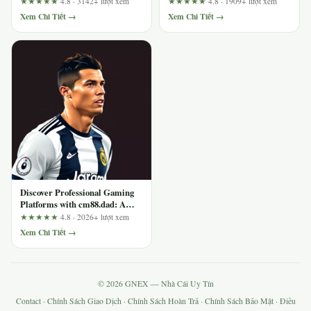
qh88.builders
and Which Players Should Look
★★★★★
4.8 · 3142+ lượt xem
★★★★★
4.8 · 1909+ lượt xem
Elsewhere
Xem Chi Tiết →
Xem Chi Tiết →
Discover Professional Gaming
Platforms with cm88.dad: A
Snapshot, a Checklist, and a
★★★★★
4.8 · 2026+ lượt xem
Reality Check
Xem Chi Tiết →
© 2026 GNEX — Nhà Cái Uy Tín
Contact
·
Chính Sách Giao Dịch
·
Chính Sách Hoàn Trả
·
Chính Sách Bảo Mật
·
Điều