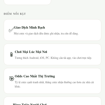
ĐIỂM NỔI BẬT
Giao Dịch Minh Bạch
✅
Mọi cược và giao dịch đều được ghi nhận, tra cứu dễ dàng.
Chơi Mọi Lúc Mọi Nơi
📱
Tương thích Android, iOS, PC. Không cần tải app, vào chơi trực tiếp.
Odds Cao Nhất Thị Trường
🎯
Tỷ lệ cược cạnh tranh nhất, thắng cược nhận thưởng cao hơn các nhà cái
khác.
Hàng Triệu Người Chơi