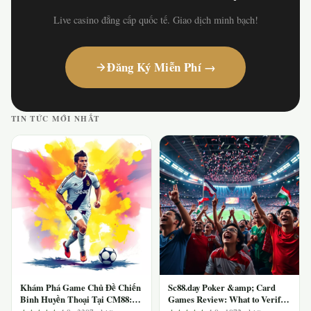
Live casino đẳng cấp quốc tế. Giao dịch minh bạch!
Đăng Ký Miễn Phí →
TIN TỨC MỚI NHẤT
Khám Phá Game Chủ Đề Chiến
Sc88.day Poker &amp; Card
Binh Huyền Thoại Tại CM88:
Games Review: What to Verify