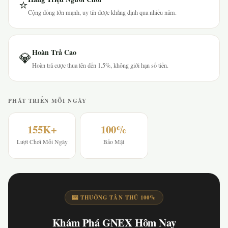
⭐
Cộng đồng lớn mạnh, uy tín được khẳng định qua nhiều năm.
Hoàn Trả Cao
💎
Hoàn trả cược thua lên đến 1.5%, không giới hạn số tiền.
PHÁT TRIỂN MỖI NGÀY
155K+
100%
Lượt Chơi Mỗi Ngày
Bảo Mật
🎰 THƯỞNG TÂN THỦ 100%
Khám Phá GNEX Hôm Nay