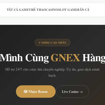
TẤT CẢ GAME
THỂ THAO
CASINO
SLOT GAME
BẮN CÁ
⚡ ODDS CAO NHẤT
 Mình Cùng
GNEX
Hàng
Hỗ trợ 24/7 cho cược thủ chuyên nghiệp. Uy tín, giao dịch minh
bạch.
🎲 Nhận Bonus
Live Casino →