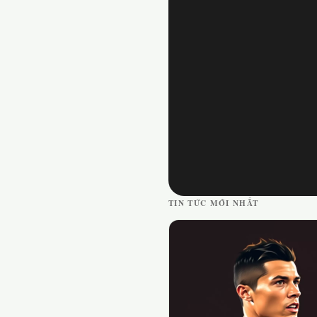
TIN TỨC MỚI NHẤT