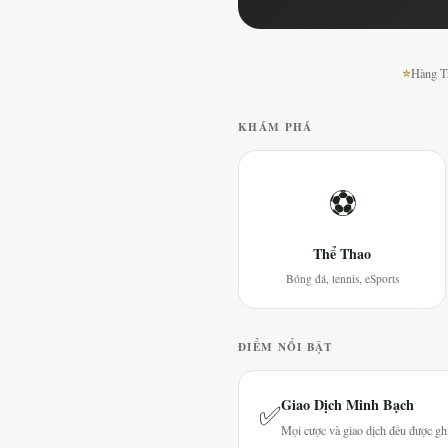
⭐
Hàng T
KHÁM PHÁ
⚽
Thể Thao
Bóng đá, tennis, eSports
ĐIỂM NỔI BẬT
Giao Dịch Minh Bạch
✅
Mọi cược và giao dịch đều được ghi