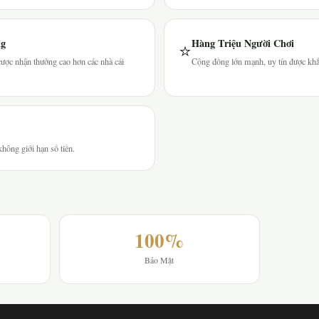
ng
Hàng Triệu Người Chơi
⭐
 cược nhận thưởng cao hơn các nhà cái
Cộng đồng lớn mạnh, uy tín được kh
hông giới hạn số tiền.
100%
Bảo Mật