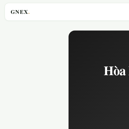
GNEX
.
Hòa