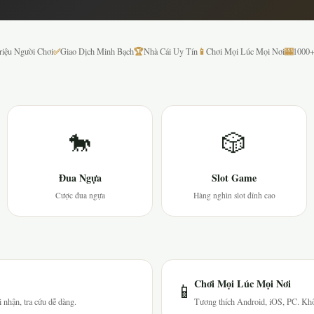
✅
🏆
📱
🎰
riệu Người Chơi
Giao Dịch Minh Bạch
Nhà Cái Uy Tín
Chơi Mọi Lúc Mọi Nơi
1000+
🐎
🎲
Đua Ngựa
Slot Game
Cược đua ngựa
Hàng nghìn slot đỉnh cao
Chơi Mọi Lúc Mọi Nơi
📱
 nhận, tra cứu dễ dàng.
Tương thích Android, iOS, PC. Không