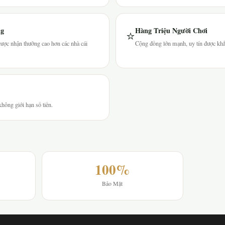
ng
Hàng Triệu Người Chơi
⭐
 cược nhận thưởng cao hơn các nhà cái
Cộng đồng lớn mạnh, uy tín được kh
hông giới hạn số tiền.
100%
Bảo Mật