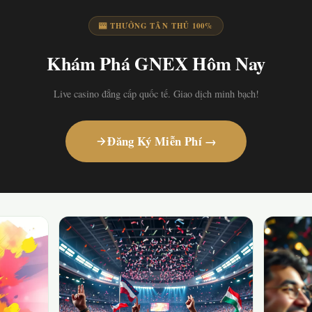
🎰 THƯỞNG TÂN THỦ 100%
Khám Phá GNEX Hôm Nay
Live casino đẳng cấp quốc tế. Giao dịch minh bạch!
Đăng Ký Miễn Phí →