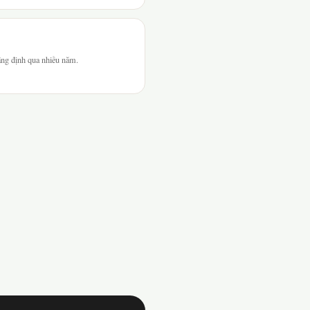
ẳng định qua nhiều năm.