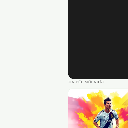
TIN TỨC MỚI NHẤT