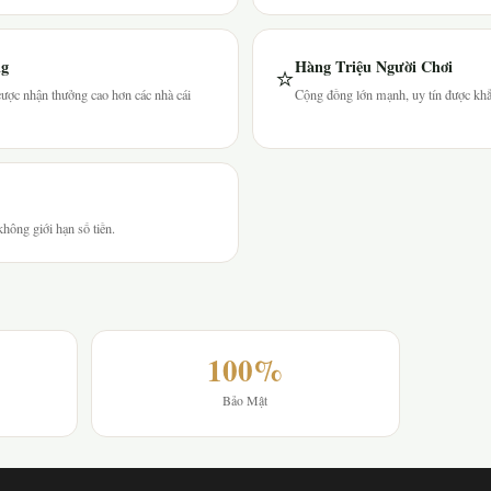
ng
Hàng Triệu Người Chơi
⭐
 cược nhận thưởng cao hơn các nhà cái
Cộng đồng lớn mạnh, uy tín được kh
hông giới hạn số tiền.
100%
Bảo Mật