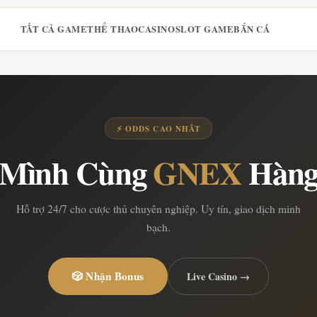
TẤT CẢ GAME
THỂ THAO
CASINO
SLOT GAME
BẮN CÁ
⚡ ODDS CAO NHẤT
 Mình Cùng
GNEX
Hàng
Hỗ trợ 24/7 cho cược thủ chuyên nghiệp. Uy tín, giao dịch minh
bạch.
🎲 Nhận Bonus
Live Casino →