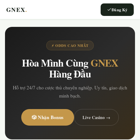
GNEX
.
Đăng Ký
⚡ ODDS CAO NHẤT
Hòa Mình Cùng
GNEX
Hàng Đầu
Hỗ trợ 24/7 cho cược thủ chuyên nghiệp. Uy tín, giao dịch
minh bạch.
🎲 Nhận Bonus
Live Casino →