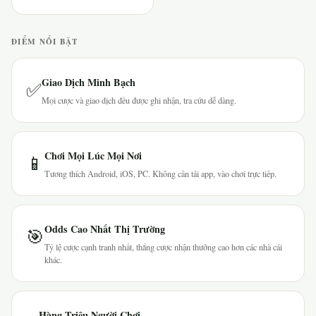
ĐIỂM NỔI BẬT
Giao Dịch Minh Bạch
✅
Mọi cược và giao dịch đều được ghi nhận, tra cứu dễ dàng.
Chơi Mọi Lúc Mọi Nơi
📱
Tương thích Android, iOS, PC. Không cần tải app, vào chơi trực tiếp.
Odds Cao Nhất Thị Trường
🎯
Tỷ lệ cược cạnh tranh nhất, thắng cược nhận thưởng cao hơn các nhà cái
khác.
Hàng Triệu Người Chơi