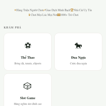
⭐
✅
🏆
Hàng Triệu Người Chơi
Giao Dịch Minh Bạch
Nhà Cái Uy Tín
📱
🎰
Chơi Mọi Lúc Mọi Nơi
1000+ Trò Chơi
KHÁM PHÁ
⚽
🐎
Thể Thao
Đua Ngựa
Bóng đá, tennis, eSports
Cược đua ngựa
🎲
Slot Game
Hàng nghìn slot đỉnh cao