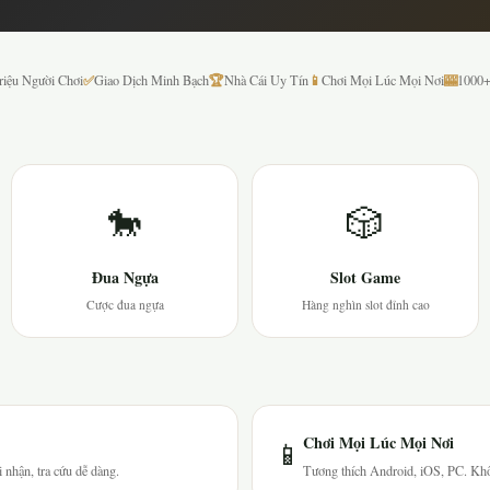
✅
🏆
📱
🎰
riệu Người Chơi
Giao Dịch Minh Bạch
Nhà Cái Uy Tín
Chơi Mọi Lúc Mọi Nơi
1000+
🐎
🎲
Đua Ngựa
Slot Game
Cược đua ngựa
Hàng nghìn slot đỉnh cao
Chơi Mọi Lúc Mọi Nơi
📱
 nhận, tra cứu dễ dàng.
Tương thích Android, iOS, PC. Không