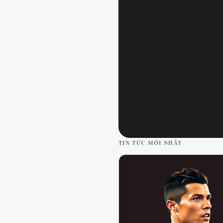
TIN TỨC MỚI NHẤT