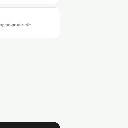
ẳng định qua nhiều năm.