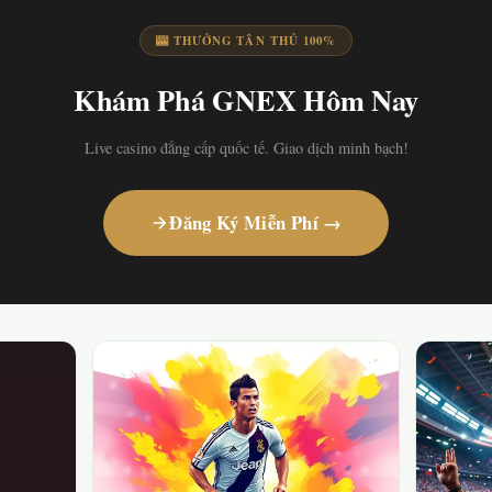
🎰 THƯỞNG TÂN THỦ 100%
Khám Phá GNEX Hôm Nay
Live casino đẳng cấp quốc tế. Giao dịch minh bạch!
Đăng Ký Miễn Phí →