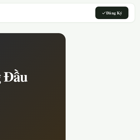
Đăng Ký
 Đầu