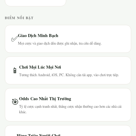
ĐIỂM NỔI BẬT
Giao Dịch Minh Bạch
✅
Mọi cược và giao dịch đều được ghi nhận, tra cứu dễ dàng.
Chơi Mọi Lúc Mọi Nơi
📱
Tương thích Android, iOS, PC. Không cần tải app, vào chơi trực tiếp.
Odds Cao Nhất Thị Trường
🎯
Tỷ lệ cược cạnh tranh nhất, thắng cược nhận thưởng cao hơn các nhà cái
khác.
Hàng Triệu Người Chơi