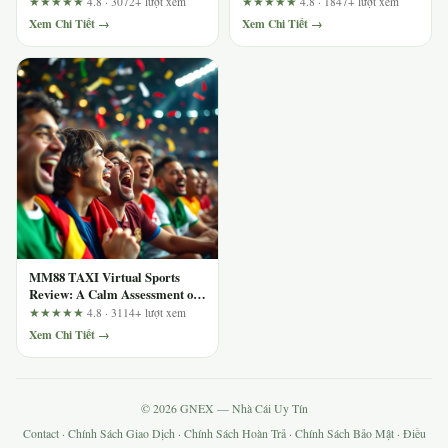
Góc Nhìn Kiểm Tra Và Minh
Before You Bet
★★★★★
4.8 · 3072+ lượt xem
★★★★★
4.8 · 1847+ lượt xem
Bạch
Xem Chi Tiết →
Xem Chi Tiết →
MM88 TAXI Virtual Sports
Review: A Calm Assessment of
Value and Fit
★★★★★
4.8 · 3114+ lượt xem
Xem Chi Tiết →
© 2026 GNEX — Nhà Cái Uy Tín
Contact
·
Chính Sách Giao Dịch
·
Chính Sách Hoàn Trả
·
Chính Sách Bảo Mật
·
Điều