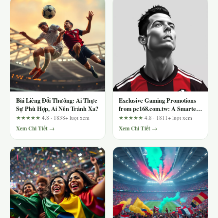
Bài Liêng Đổi Thưởng: Ai Thực
Exclusive Gaming Promotions
Sự Phù Hợp, Ai Nên Tránh Xa?
from pc168.com.tw: A Smarter
Way to Claim Real Value
★★★★★
4.8 · 1838+ lượt xem
★★★★★
4.8 · 1811+ lượt xem
Xem Chi Tiết →
Xem Chi Tiết →